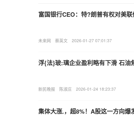
富国银行CEO：特?朗普有权对美
未来网
蔡英文
2026-01-27 07:01:37
浮{法}玻:璃企业盈利略有下滑 石
新民晚报
陈淑庄
2026-01-24 18:23:37
集体大涨.，超8%！A股这一方向爆