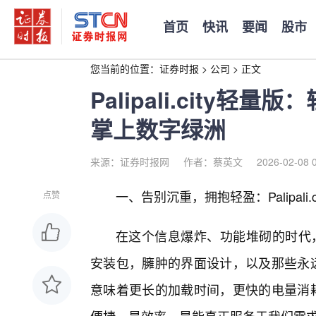
首页
快讯
要闻
股市
您当前的位置：
证券时报
>
公司
>
正文
Palipali.city
掌上数字绿洲
来源：证券时报网
作者：蔡英文
2026-02-08 
一、告别沉重，拥抱轻盈：Palipali
点赞
在这个信息爆炸、功能堆砌的时代，
安装包，臃肿的界面设计，以及那些永远
意味着更长的加载时间，更快的电量消耗