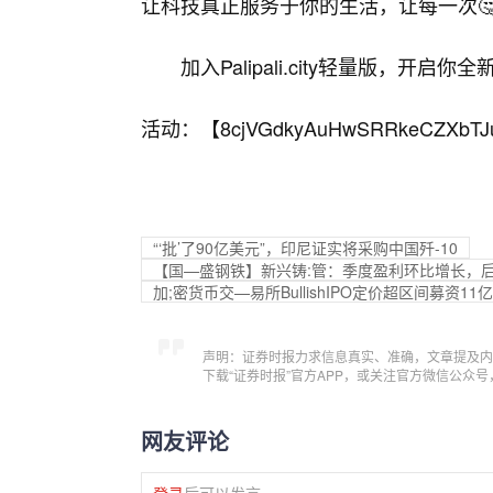
让科技真正服务于你的生活，让每一次
加入Palipali.city轻量版，
活动：【
8cjVGdkyAuHwSRRkeCZXbTJ
“‘批’了90亿美元”，印尼证实将采购中国歼-10
【国—盛钢铁】新兴铸:管：季度盈利环比增长，
加;密货币交—易所BullishIPO定价超区间募资1
声明：证券时报力求信息真实、准确，文章提及内
下载“证券时报”官方APP，或关注官方微信公众
网友评论