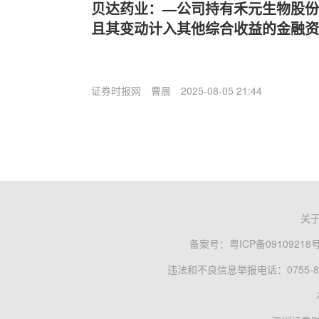
贝达药业：—公司持有禾元生物股份
且其变动计入其他综合收益的金融资
证券时报网
曹晨
2025-08-05 21:44
关
备案号：
粤ICP备09109218
违法和不良信息举报电话：0755-83