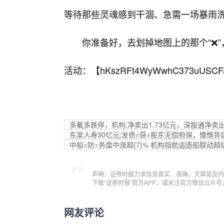
等待那些灵魂感到干涸、急需一场暴雨
你准备好，去划掉地图上的那个“❌
活动：【
hKszRFt4WyWwhC373uUSCF
多氟多跌停，机构,净卖出1.73亿元，深股通净卖出2
东吴人寿30亿元;发债<获>股东无偿担保，慷慨
中船<防>务盘中涨超{7}% 机构指航运造船联动
声明：证券时报力求信息真实、准确，文章提及内
下载“证券时报”官方APP，或关注官方微信公众
网友评论