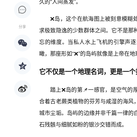
久的“人间蒸发”。
❌岛，这个在航海图上被刻意模糊处
分享
求极致隐逸的少数群体之间。它不是那
忘的维度。当私人水上飞机的引擎声逐
瞰，那座形如“❌”的岛屿就像是上帝在
它不仅是一个地理名词，更是一个
踏上❌岛的第📌一感官，是空气的
合着古老蕨类植物的芬芳与咸湿的海风
城市尘垢。岛屿的边缘并非千篇一律的
石残骸与细腻如粉的银沙交错而成。