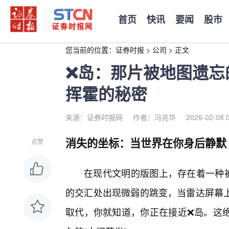
首页
快讯
要闻
股市
您当前的位置：
证券时报
>
公司
>
正文
❌岛：那片被地图遗忘
挥霍的秘密
来源：证券时报网
作者：冯兆华
2026-02-08 
消失的坐标：当世界在你身后静默
点赞
在现代文明的版图上，存在着一种被
的交汇处出现微弱的跳变，当雷达屏幕
取代，你就知道，你正在接近❌岛。这